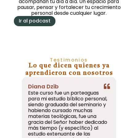
acompañan tu día a día. Un espacio para
pausar, pensar y fortalecer tu crecimiento
personal desde cualquier lugar.
Ir al podcast
Testimonios
Lo que dicen quienes ya
aprendieron con nosotros
Diana Dzib
Inés P
Este curso fue un parteaguas
Este 
para mi estudio bíblico personal,
lo que
siendo graduada del seminario y
realme
habiendo cursado muchas
herram
materias teológicas, fue una
poder 
gracia del Señor haber dedicado
través
más tiempo (y específico) al
hubie
estudio extenuante de las
antes,