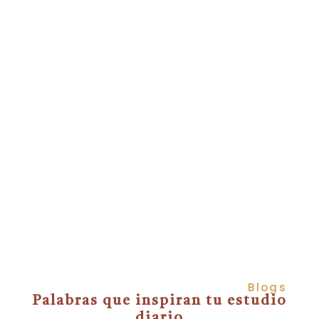
Ca
Ge
p
Blogs
Palabras que inspiran tu estudio
diario