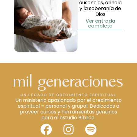
ausencias, anhelo
y la soberanía de
Dios
Ver entrada
completa
Un ministerio apasionado por el crecimiento
espiritual – personal y grupal. Dedicados a
proveer cursos y herramientas genuinos
para el estudio Bíblico.