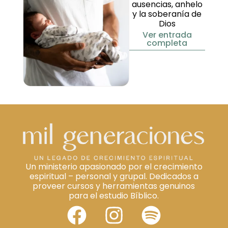
ausencias, anhelo
y la soberanía de
Dios
Ver entrada
completa
Un ministerio apasionado por el crecimiento
espiritual – personal y grupal. Dedicados a
proveer cursos y herramientas genuinos
para el estudio Bíblico.